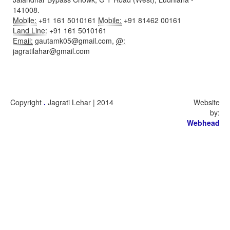
141008.
Mobile:
+91 161 5010161
Mobile:
+91 81462 00161
Land Line:
+91 161 5010161
Email:
gautamk05@gmail.com,
@:
jagratilahar@gmail.com
Copyright
.
Jagrati Lehar | 2014
Website
by:
Webhead