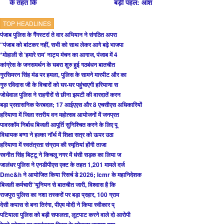
के तहत कि
बड़ी पहल: आश
TOP HEADLINES
पंजाब पुलिस के गैंगस्टरां ते वार अभियान ने संगठित अपरा
“पंजाब को बांटकर नहीं, सभी को साथ लेकर आगे बढ़े भाजपा
*मोहाली से ‘हमारे राम’ नाट्य मंचन का आगाज, पंजाब में 4
कांग्रेस के जनसमर्थन के घबरा शुरु हुई गठबंधन बातचीत
गुरसिमरन सिंह मंड पर हमला, पुलिस के सामने मारपीट और का
गुरु रविदास जी के विचारों को घर-घर पहुंचाएगी हरियाणा स
जोधेवाल पुलिस ने राहगीरों से छीना झपटी की वारदातें करन
बड़ा प्रशासनिक फेरबदल; 17 आईएएस और 8 एचसीएस अधिकारियों
हरियाणा में जिला स्तरीय वन महोत्सव आयोजनों में जनप्रत
पावरकॉम निर्बाध बिजली आपूर्ति सुनिश्चित करने के लिए पू
विधायक बग्गा ने हल्का नॉर्थ में शिक्षा सत्र को ऊपर उठा
हरियाणा में स्वतंत्रता संग्राम की स्मृतियां होंगी ताजा
रवनीत सिंह बिट्टू ने किचलू नगर में धंसी सड़क का लिया ज
जालंधर पुलिस ने एनडीपीएस एक्ट के तहत 1,201 मामले दर्ज
Dmc&h ने आयोजित किया रिसर्च डे 2026; Icmr के महानिदेशक
बिजली कर्मचारी‘‘यूनियन से बातचीत जारी, विश्वास है कि
राजपुरा पुलिस का नशा तस्करों पर बड़ा प्रहार, 100 ग्राम
देसी कपास से बना तिरंगा, पीएम मोदी ने किया स्वीकार प्
पटियाला पुलिस को बड़ी सफलता, लूटपाट करने वाले दो आरोपी