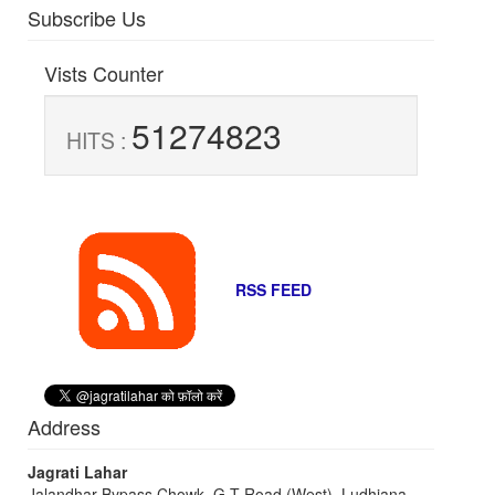
Subscribe Us
Vists Counter
51274823
HITS :
RSS FEED
Address
Jagrati Lahar
Jalandhar Bypass Chowk, G T Road (West), Ludhiana -