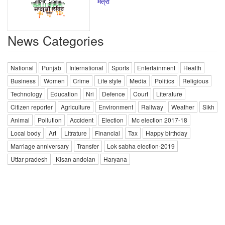
मंत्री
News Categories
National
Punjab
International
Sports
Entertainment
Health
Business
Women
Crime
Life style
Media
Politics
Religious
Technology
Education
Nri
Defence
Court
Literature
Citizen reporter
Agriculture
Environment
Railway
Weather
Sikh
Animal
Pollution
Accident
Election
Mc election 2017-18
Local body
Art
Litrature
Financial
Tax
Happy birthday
Marriage anniversary
Transfer
Lok sabha election-2019
Uttar pradesh
Kisan andolan
Haryana