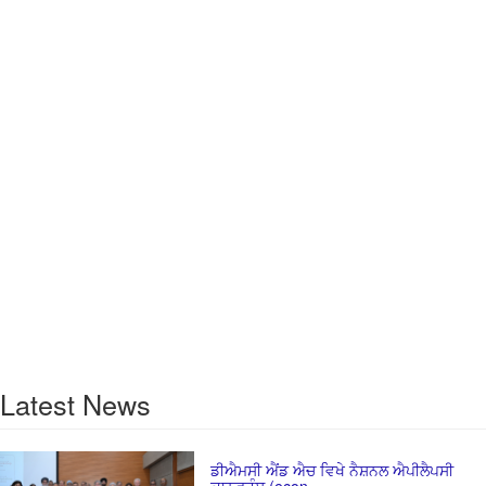
Latest News
ਡੀਐਮਸੀ ਐਂਡ ਐਚ ਵਿਖੇ ਨੈਸ਼ਨਲ ਐਪੀਲੈਪਸੀ
ਕਾਨਫਰੰਸ (econ