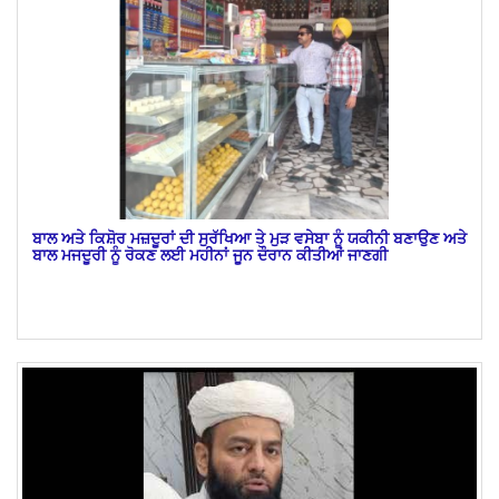
ਬਾਲ ਅਤੇ ਕਿਸ਼ੋਰ ਮਜ਼ਦੂਰਾਂ ਦੀ ਸੁਰੱਖਿਆ ਤੇ ਮੁੜ ਵਸੇਬਾ ਨੂੰ ਯਕੀਨੀ ਬਣਾਉਣ ਅਤੇ
ਬਾਲ ਮਜਦੂਰੀ ਨੂੰ ਰੋਕਣ ਲਈ ਮਹੀਨਾਂ ਜੂਨ ਦੌਰਾਨ ਕੀਤੀਆਂ ਜਾਣਗੀ