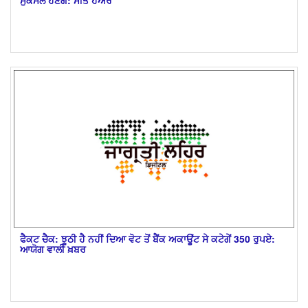
ਮੁਕੰਮਲ ਹੋਣਗੇ: ਮੀਤ ਹੇਅਰ
ਫੈਕਟ ਚੈਕ: ਝੂਠੀ ਹੈ ਨਹੀਂ ਦਿਆ ਵੋਟ ਤੋਂ ਬੈਂਕ ਅਕਾਊਂਟ ਸੇ ਕਟੇਗੇਂ 350 ਰੁਪਏ:
ਆਯੋਗ ਵਾਲੀ ਖ਼ਬਰ