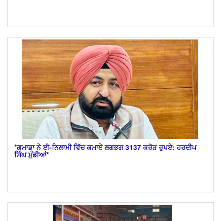
*ਗਮਾਡਾ ਨੇ ਈ-ਨਿਲਾਮੀ ਵਿੱਚ ਕਮਾਏ ਲਗਭਗ 3137 ਕਰੋੜ ਰੁਪਏ: ਹਰਦੀਪ
ਸਿੰਘ ਮੁੰਡੀਆਂ*