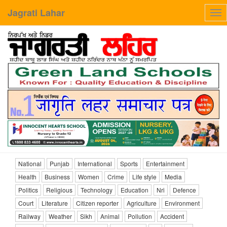
Jagrati Lahar
Tog
nav
National
Punjab
International
Sports
Entertainment
Health
Business
Women
Crime
Life style
Media
Politics
Religious
Technology
Education
Nri
Defence
Court
Literature
Citizen reporter
Agriculture
Environment
Railway
Weather
Sikh
Animal
Pollution
Accident