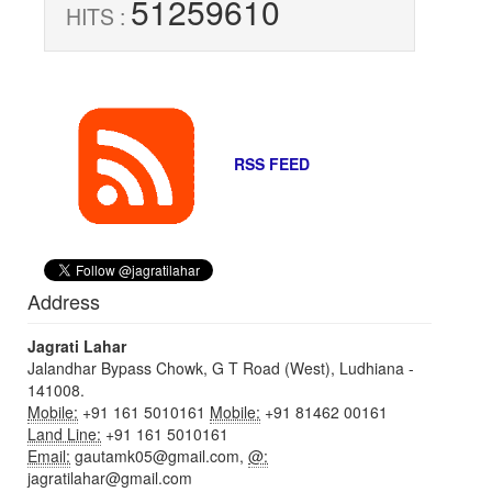
51259610
HITS :
RSS FEED
Address
Jagrati Lahar
Jalandhar Bypass Chowk, G T Road (West), Ludhiana -
141008.
Mobile:
+91 161 5010161
Mobile:
+91 81462 00161
Land Line:
+91 161 5010161
Email:
gautamk05@gmail.com,
@:
jagratilahar@gmail.com