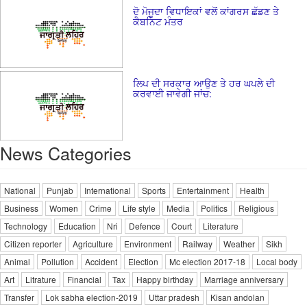
ਦੋ ਮੋਜੂਦਾ ਵਿਧਾਇਕਾਂ ਵਲੋਂ ਕਾਂਗਰਸ ਛੱਡਣ ਤੇ
ਕੈਬਨਿਟ ਮੰਤਰ
ਲਿਪ ਦੀ ਸਰਕਾਰ ਆਉਣ ਤੇ ਹਰ ਘਪਲੇ ਦੀ
ਕਰਵਾਈ ਜਾਵੇਗੀ ਜਾਂਚ:
News Categories
National
Punjab
International
Sports
Entertainment
Health
Business
Women
Crime
Life style
Media
Politics
Religious
Technology
Education
Nri
Defence
Court
Literature
Citizen reporter
Agriculture
Environment
Railway
Weather
Sikh
Animal
Pollution
Accident
Election
Mc election 2017-18
Local body
Art
Litrature
Financial
Tax
Happy birthday
Marriage anniversary
Transfer
Lok sabha election-2019
Uttar pradesh
Kisan andolan