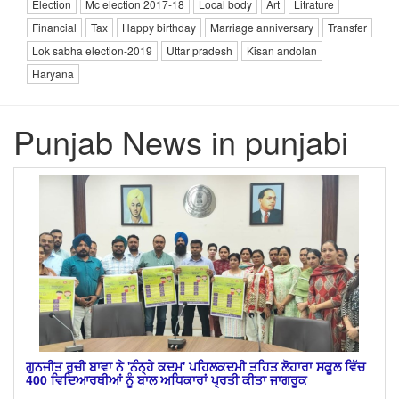
Election
Mc election 2017-18
Local body
Art
Litrature
Financial
Tax
Happy birthday
Marriage anniversary
Transfer
Lok sabha election-2019
Uttar pradesh
Kisan andolan
Haryana
Punjab News in punjabi
ਗੁਨਜੀਤ ਰੁਚੀ ਬਾਵਾ ਨੇ 'ਨੰਨ੍ਹੇ ਕਦਮ' ਪਹਿਲਕਦਮੀ ਤਹਿਤ ਲੋਹਾਰਾ ਸਕੂਲ ਵਿੱਚ
400 ਵਿਦਿਆਰਥੀਆਂ ਨੂੰ ਬਾਲ ਅਧਿਕਾਰਾਂ ਪ੍ਰਤੀ ਕੀਤਾ ਜਾਗਰੂਕ