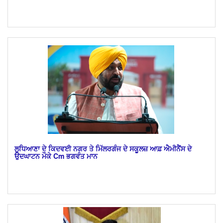
​ਲੁਧਿਆਣਾ ਦੇ ਕਿਦਵਈ ਨਗਰ ਤੇ ਮਿੱਲਰਗੰਜ ਦੇ ਸਕੂਲਜ਼ ਆਫ਼ ਐਮੀਨੈਂਸ ਦੇ
ਉਦਘਾਟਨ ਮੌਕੇ Cm ਭਗਵੰਤ ਮਾਨ