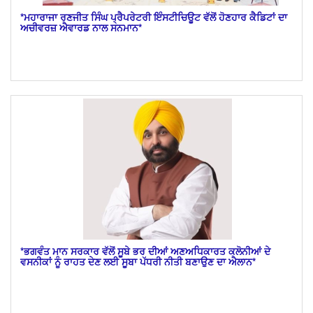
*ਮਹਾਰਾਜਾ ਰਣਜੀਤ ਸਿੰਘ ਪ੍ਰੈਪਰੇਟਰੀ ਇੰਸਟੀਚਿਊਟ ਵੱਲੋਂ ਹੋਣਹਾਰ ਕੈਡਿਟਾਂ ਦਾ
ਅਚੀਵਰਜ਼ ਐਵਾਰਡ ਨਾਲ ਸਨਮਾਨ*
*ਭਗਵੰਤ ਮਾਨ ਸਰਕਾਰ ਵੱਲੋਂ ਸੂਬੇ ਭਰ ਦੀਆਂ ਅਣਅਧਿਕਾਰਤ ਕਲੋਨੀਆਂ ਦੇ
ਵਸਨੀਕਾਂ ਨੂੰ ਰਾਹਤ ਦੇਣ ਲਈ ਸੂਬਾ ਪੱਧਰੀ ਨੀਤੀ ਬਣਾਉਣ ਦਾ ਐਲਾਨ*