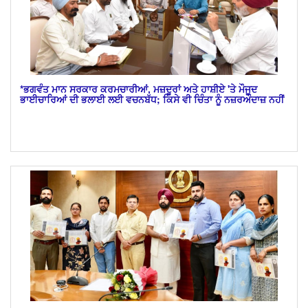
*ਭਗਵੰਤ ਮਾਨ ਸਰਕਾਰ ਕਰਮਚਾਰੀਆਂ, ਮਜ਼ਦੂਰਾਂ ਅਤੇ ਹਾਸ਼ੀਏ 'ਤੇ ਮੌਜੂਦ
ਭਾਈਚਾਰਿਆਂ ਦੀ ਭਲਾਈ ਲਈ ਵਚਨਬੱਧ; ਕਿਸੇ ਵੀ ਚਿੰਤਾ ਨੂੰ ਨਜ਼ਰਅੰਦਾਜ਼ ਨਹੀਂ