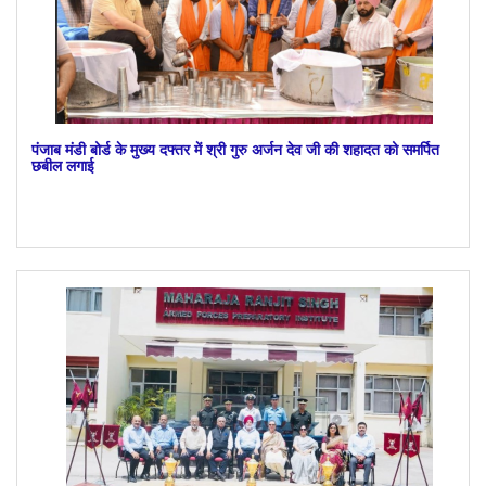
पंजाब मंडी बोर्ड के मुख्य दफ्तर में श्री गुरु अर्जन देव जी की शहादत को समर्पित
छबील लगाई