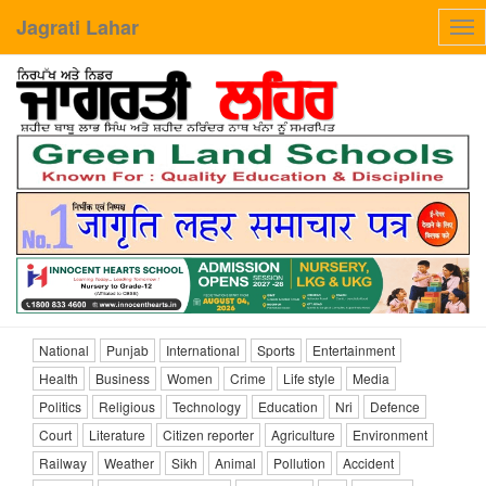
Jagrati Lahar
Tog
nav
National
Punjab
International
Sports
Entertainment
Health
Business
Women
Crime
Life style
Media
Politics
Religious
Technology
Education
Nri
Defence
Court
Literature
Citizen reporter
Agriculture
Environment
Railway
Weather
Sikh
Animal
Pollution
Accident