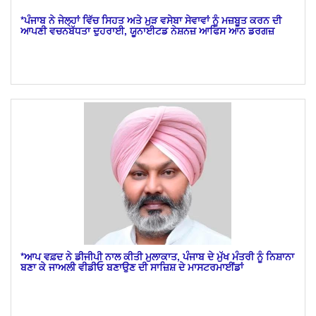
*ਪੰਜਾਬ ਨੇ ਜੇਲ੍ਹਾਂ ਵਿੱਚ ਸਿਹਤ ਅਤੇ ਮੁੜ ਵਸੇਬਾ ਸੇਵਾਵਾਂ ਨੂੰ ਮਜ਼ਬੂਤ ਕਰਨ ਦੀ
ਆਪਣੀ ਵਚਨਬੱਧਤਾ ਦੁਹਰਾਈ, ਯੂਨਾਈਟਡ ਨੇਸ਼ਨਜ਼ ਆਫਿਸ ਆਨ ਡਰਗਜ਼
*ਆਪ ਵਫ਼ਦ ਨੇ ਡੀਜੀਪੀ ਨਾਲ ਕੀਤੀ ਮੁਲਾਕਾਤ, ਪੰਜਾਬ ਦੇ ਮੁੱਖ ਮੰਤਰੀ ਨੂੰ ਨਿਸ਼ਾਨਾ
ਬਣਾ ਕੇ ਜਾਅਲੀ ਵੀਡੀਓ ਬਣਾਉਣ ਦੀ ਸਾਜ਼ਿਸ਼ ਦੇ ਮਾਸਟਰਮਾਈਂਡਾਂ