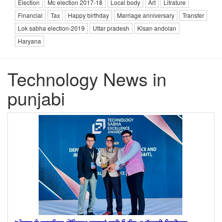
Election
Mc election 2017-18
Local body
Art
Litrature
Financial
Tax
Happy birthday
Marriage anniversary
Transfer
Lok sabha election-2019
Uttar pradesh
Kisan andolan
Haryana
Technology News in
punjabi