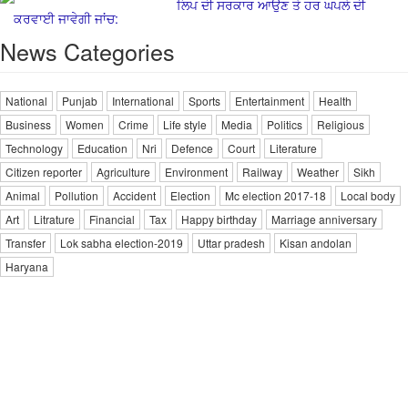
ਲਿਪ ਦੀ ਸਰਕਾਰ ਆਉਣ ਤੇ ਹਰ ਘਪਲੇ ਦੀ
ਕਰਵਾਈ ਜਾਵੇਗੀ ਜਾਂਚ:
News Categories
National
Punjab
International
Sports
Entertainment
Health
Business
Women
Crime
Life style
Media
Politics
Religious
Technology
Education
Nri
Defence
Court
Literature
Citizen reporter
Agriculture
Environment
Railway
Weather
Sikh
Animal
Pollution
Accident
Election
Mc election 2017-18
Local body
Art
Litrature
Financial
Tax
Happy birthday
Marriage anniversary
Transfer
Lok sabha election-2019
Uttar pradesh
Kisan andolan
Haryana