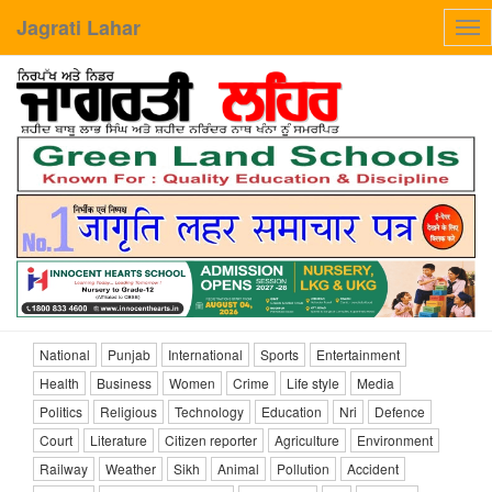
Jagrati Lahar
Tog
nav
National
Punjab
International
Sports
Entertainment
Health
Business
Women
Crime
Life style
Media
Politics
Religious
Technology
Education
Nri
Defence
Court
Literature
Citizen reporter
Agriculture
Environment
Railway
Weather
Sikh
Animal
Pollution
Accident