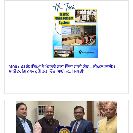
*400+ Ai ਕੈਮਰਿਆਂ ਨੇ ਮੋਹਾਲੀ ਬਣਾ ਦਿੱਤਾ ਹਾਈ-ਟੈਕ—ਰੀਅਲ-ਟਾਈਮ
ਮਾਨੀਟਰੀਂਗ ਨਾਲ ਟ੍ਰੈਫਿਕ ਵਿੱਚ ਆਈ ਕੜੀ ਸਖ਼ਤੀ*