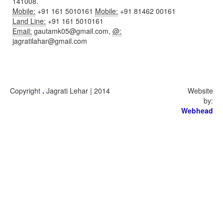
141008.
Mobile:
+91 161 5010161
Mobile:
+91 81462 00161
Land Line:
+91 161 5010161
Email:
gautamk05@gmail.com,
@:
jagratilahar@gmail.com
Copyright
.
Jagrati Lehar | 2014
Website
by:
Webhead