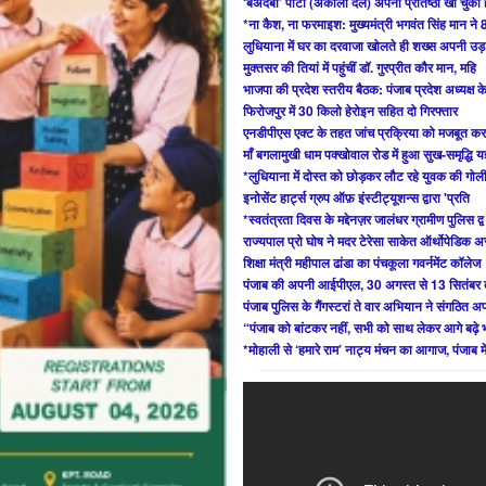
‘बेअदबी’ पार्टी (अकाली दल) अपनी प्रतिष्ठा खो चुकी ह
*ना कैश, ना फरमाइश: मुख्यमंत्री भगवंत सिंह मान ने
लुधियाना में घर का दरवाजा खोलते ही शख्स अपनी उड़
मुक्तसर की तियां में पहुंचीं डॉ. गुरप्रीत कौर मान, महि
भाजपा की प्रदेश स्तरीय बैठक: पंजाब प्रदेश अध्यक्ष 
फिरोजपुर में 30 किलो हेरोइन सहित दो गिरफ्तार
एनडीपीएस एक्ट के तहत जांच प्रक्रिया को मजबूत कर
माँ बगलामुखी धाम पक्खोवाल रोड में हुआ सुख-समृद्धि यज
*लुधियाना में दोस्त को छोड़कर लौट रहे युवक की गोल
इनोसेंट हार्ट्स ग्रुप ऑफ़ इंस्टीट्यूशन्स द्वारा 'प्रति
*स्वतंत्रता दिवस के मद्देनज़र जालंधर ग्रामीण पुलिस द्व
राज्यपाल प्रो घोष ने मदर टेरेसा साकेत ऑर्थोपेडिक अ
शिक्षा मंत्री महीपाल ढांडा का पंचकूला गवर्नमेंट कॉलेज
पंजाब की अपनी आईपीएल, 30 अगस्त से 13 सितंबर 
पंजाब पुलिस के गैंगस्टरां ते वार अभियान ने संगठित अ
“पंजाब को बांटकर नहीं, सभी को साथ लेकर आगे बढ़े 
*मोहाली से ‘हमारे राम’ नाट्य मंचन का आगाज, पंजाब मे