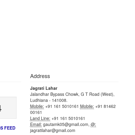
Address
Jagrati Lahar
Jalandhar Bypass Chowk, G T Road (West),
Ludhiana - 141008.
4
Mobile:
+91 161 5010161
Mobile:
+91 81462
00161
Land Line:
+91 161 5010161
Email:
gautamk05@gmail.com,
@:
S FEED
jagratilahar@gmail.com