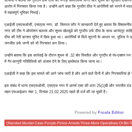
डीजीपी ने बताया कि गुरदीप उर्फ दीपा को भगोड़े अपराधियों जग्गी और शुभम को सुरक्षित ठिक
आरोप में गिरफ्तार किया गया है। उन्होंने आगे कहा कि गुरदीप दीपा ने आरोपियों को भागने में 
में महत्वपूर्ण भूमिका निभाई।
एआईजी एसएसओसी, एसएएस नगर, डॉ. सिमरत कौर ने जानकारी देते हुए बताया कि विश्वसनी
नगर की टीम ने ऑपरेशन चलाया और शुभम खेलबुडे को गुरदीप उर्फ दीपा के साथ आनंदपुर साहिब
दीपा की रेती क्रशर यूनिट में छिपा हुआ था। आरोपियों से मिले सुरागों के आधार पर, पुलिस न
जगजीत उर्फ जग्गी को भी गिरफ्तार कर लिया।
उन्होंने बताया कि इस कार्रवाई के दौरान शुभम से .32 बोर पिस्तौल और गुरदीप से पंप-एक्शन 
में गैर-कानूनी गतिविधियों को अंजाम देने के लिए इस्तेमाल किया जाना था।
एआईजी ने कहा कि इस मामले की आगे जांच जारी है और आने वाले दिनों में और गिरफ्तारियां हो
इस संबंध में थाना एसएसओसी, एसएएस नगर में आर्म्स एक्ट की धारा 25(1)बी और भारतीय दंड
तहत एफआईआर नंबर 1, दिनांक 21.02.2025 पहले ही दर्ज की जा चुकी है।
Powered by
Froala Editor
Nanded-Murder-Case-Punjab-Police-Arrests-Three-More-Operatives-Of-Bki-