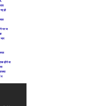
ै,
 866
 गए हो
केवल
ने पर ज
्ञ
ी मार
स्पत
तक होने वा
परा
भाजपा
ं 4