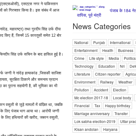
 सेल (एसएसओसी), एसएएस नगर ने पाकिस्तान
पंजाब के 184 नेत
ों को गिरफ्तार किया है। इस संबंध में आज
वापिस, पूर्व मंत्री
News Categories
देड़, महाराष्ट्र) तथा गुरदीप सिंह उर्फ दीपा
रामद किए हैं, जिनमें 15 कारतूसों समेत 12 बोर
National
Punjab
International
Entertainment
Health
Business
चिनदीप सिंह उर्फ सचिन के बाद हासिल हुई है।
Crime
Life style
Media
Politics
Technology
Education
Nri
Def
फ जग्गी ने नांदेड़ हत्याकांड ,जिसकी साजिश
Literature
Citizen reporter
Agricu
सहायता, सुरक्षित ठिकाने और समन्वय प्रदान
Environment
Railway
Weather
रिंदा का पुराना सहयोगी है, की भूमिका का भी
Pollution
Accident
Election
Mc election 2017-18
Local body
रन वसूली से जुड़े मामलों में वांछित था, जबकि
Financial
Tax
Happy birthday
चने के लिए पंजाब भाग आया था। आरोपी जग्गी
Marriage anniversary
Transfer
ियों के लिए हथियारों की खरीद, जबरन वसूली,
Lok sabha election-2019
Uttar pra
Kisan andolan
Haryana