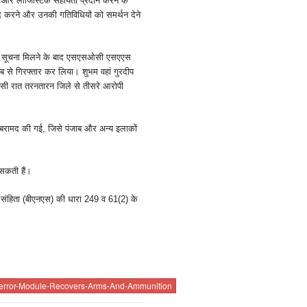
ाना और लॉजिस्टिक सहायता प्रदान करने के
मदद करने और उनकी गतिविधियों को समर्थन देने
य सूचना मिलने के बाद एसएसओसी एसएएस
 से गिरफ्तार कर लिया। शुभम वहां गुरदीप
े उसी रात तरनतारन जिले से तीसरे आरोपी
गन बरामद की गई, जिसे पंजाब और अन्य इलाकों
 सकती हैं।
 संहिता (बीएनएस) की धारा 249 व 61(2) के
Terror-Module-Recovers-Arms-And-Ammunition