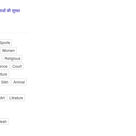
ाओं की सुरक्षा
Sports
Women
Religious
ence
Court
lture
Sikh
Animal
Art
Litrature
desh