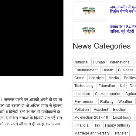
जम्मू कश्मीर में भ
रिक्टर पैमाने पर 
पंजाब के 184 नेत
वापिस, पूर्व मंत्री
News Categories
National
Punjab
International
Entertainment
Health
Business
Crime
Life style
Media
Politics
Technology
Education
Nri
Def
Literature
Citizen reporter
Agricu
ो। जरूरत पड़ने पर आपको अपने ही घर या
Environment
Railway
Weather
रों को 50 दशकों से भी अधिक समय से झेलना
Pollution
Accident
Election
 व विरोधी दलों के नेताओं उम्मीदवारों के
ला दें लेकिन नेताओं के दिलासे रात गई बात
Mc election 2017-18
Local body
ने को एक सपने की भांति ही समझ कर अपना
Financial
Tax
Happy birthday
Marriage anniversary
Transfer