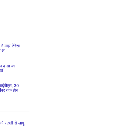
 ने मदर टेरेसा
क अ
ाल ढांडा का
 कॉ
 आईपीएल, 30
तंबर तक होन
को सख़्ती से लागू