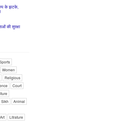
ूकंप के झटके,
भ
ाओं की सुरक्षा
Sports
Women
Religious
ence
Court
lture
Sikh
Animal
Art
Litrature