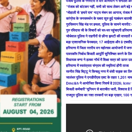
पंजाब पुलिस के गैंगस्टरां ते वार अभियान ने संगठित अ
“पंजाब को बांटकर नहीं, सभी को साथ लेकर आगे बढ़े 
*मोहाली से ‘हमारे राम’ नाट्य मंचन का आगाज, पंजाब मे
कांग्रेस के जनसमर्थन के घबरा शुरु हुई गठबंधन बातच
गुरसिमरन सिंह मंड पर हमला, पुलिस के सामने मारपी
गुरु रविदास जी के विचारों को घर-घर पहुंचाएगी हरियाण
जोधेवाल पुलिस ने राहगीरों से छीना झपटी की वारदातें
बड़ा प्रशासनिक फेरबदल; 17 आईएएस और 8 एचसीए
हरियाणा में जिला स्तरीय वन महोत्सव आयोजनों में जन
पावरकॉम निर्बाध बिजली आपूर्ति सुनिश्चित करने के लिए
विधायक बग्गा ने हल्का नॉर्थ में शिक्षा सत्र को ऊपर उठ
हरियाणा में स्वतंत्रता संग्राम की स्मृतियां होंगी ताजा
रवनीत सिंह बिट्टू ने किचलू नगर में धंसी सड़क का ल
जालंधर पुलिस ने एनडीपीएस एक्ट के तहत 1,201 मामल
Dmc&h ने आयोजित किया रिसर्च डे 2026; Icmr 
बिजली कर्मचारी‘‘यूनियन से बातचीत जारी, विश्वास है 
राजपुरा पुलिस का नशा तस्करों पर बड़ा प्रहार, 100 ग