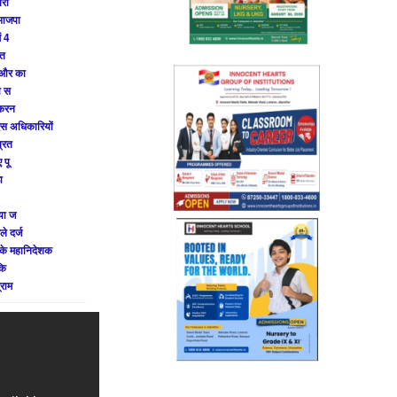
परा
भाजपा
ं 4
ीत
ट और का
ा स
 करन
स अधिकारियों
प्रत
 पू
ा
िया ज
े दर्ज
के महानिदेशक
कि
्राम