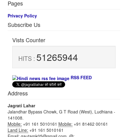
Pages
Privacy Policy
Subscribe Us
Vists Counter
51265944
HITS :
RSS FEED
Address
Jagrati Lahar
Jalandhar Bypass Chowk, G T Road (West), Ludhiana -
141008.
Mobile:
+91 161 5010161
Mobile:
+91 81462 00161
Land Line:
+91 161 5010161
Email:
gautamk05@gmail.com,
@: