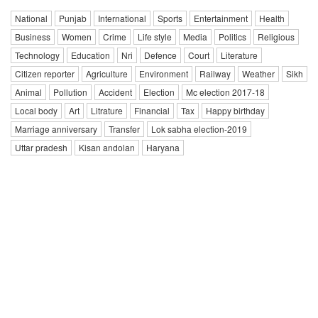
National
Punjab
International
Sports
Entertainment
Health
Business
Women
Crime
Life style
Media
Politics
Religious
Technology
Education
Nri
Defence
Court
Literature
Citizen reporter
Agriculture
Environment
Railway
Weather
Sikh
Animal
Pollution
Accident
Election
Mc election 2017-18
Local body
Art
Litrature
Financial
Tax
Happy birthday
Marriage anniversary
Transfer
Lok sabha election-2019
Uttar pradesh
Kisan andolan
Haryana