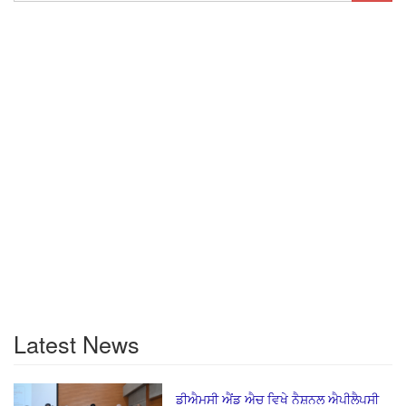
Latest News
ਡੀਐਮਸੀ ਐਂਡ ਐਚ ਵਿਖੇ ਨੈਸ਼ਨਲ ਐਪੀਲੈਪਸੀ