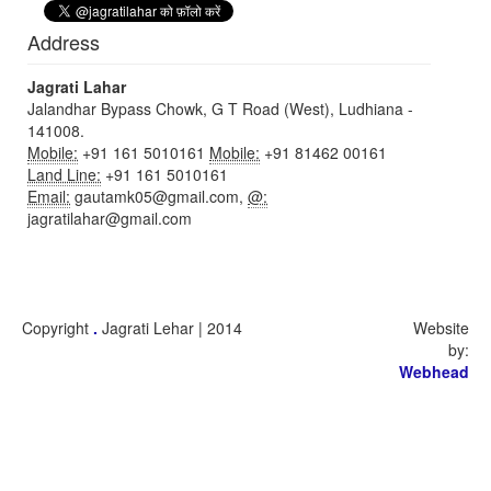
Address
Jagrati Lahar
Jalandhar Bypass Chowk, G T Road (West), Ludhiana -
141008.
Mobile:
+91 161 5010161
Mobile:
+91 81462 00161
Land Line:
+91 161 5010161
Email:
gautamk05@gmail.com,
@:
jagratilahar@gmail.com
Copyright
.
Jagrati Lehar | 2014
Website
by:
Webhead