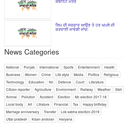
ਕੈਬਨਿਟ ਮੰਤਰ
ਲਿਪ ਦੀ ਸਰਕਾਰ ਆਉਣ ਤੇ ਹਰ ਘਪਲੇ ਦੀ
ਕਰਵਾਈ ਜਾਵੇਗੀ ਜਾਂਚ:
News Categories
National
Punjab
International
Sports
Entertainment
Health
Business
Women
Crime
Life style
Media
Politics
Religious
Technology
Education
Nri
Defence
Court
Literature
Citizen reporter
Agriculture
Environment
Railway
Weather
Sikh
Animal
Pollution
Accident
Election
Mc election 2017-18
Local body
Art
Litrature
Financial
Tax
Happy birthday
Marriage anniversary
Transfer
Lok sabha election-2019
Uttar pradesh
Kisan andolan
Haryana