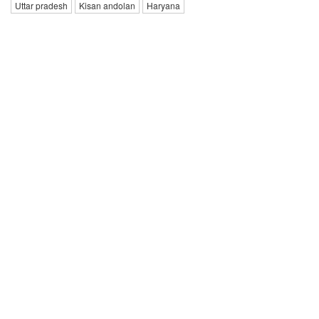
Uttar pradesh
Kisan andolan
Haryana