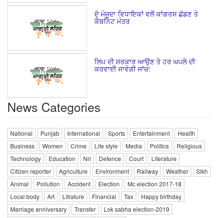
ਦੋ ਮੋਜੂਦਾ ਵਿਧਾਇਕਾਂ ਵਲੋਂ ਕਾਂਗਰਸ ਛੱਡਣ ਤੇ
ਕੈਬਨਿਟ ਮੰਤਰ
ਲਿਪ ਦੀ ਸਰਕਾਰ ਆਉਣ ਤੇ ਹਰ ਘਪਲੇ ਦੀ
ਕਰਵਾਈ ਜਾਵੇਗੀ ਜਾਂਚ:
News Categories
National
Punjab
International
Sports
Entertainment
Health
Business
Women
Crime
Life style
Media
Politics
Religious
Technology
Education
Nri
Defence
Court
Literature
Citizen reporter
Agriculture
Environment
Railway
Weather
Sikh
Animal
Pollution
Accident
Election
Mc election 2017-18
Local body
Art
Litrature
Financial
Tax
Happy birthday
Marriage anniversary
Transfer
Lok sabha election-2019