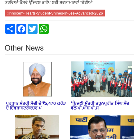
ਕਰਦਿਆਂ ਉਸਦੇ ਉੱਜਵਲ ਭਵਿੱਖ ਲਈ ਸ਼ੁਭਕਾਮਨਾਵਾਂ ਦਿੱਤੀਆਂ।
Innocent-Hearts-Student-Shines-In-Jee-Advanced-2026
Share
Facebook
Twitter
WhatsApp
Other News
ਪ੍ਰਧਾਨ ਮੰਤਰੀ ਮੋਦੀ ਦੇ ₹5,470 ਕਰੋੜ
*ਬਿਜਲੀ ਮੰਤਰੀ ਤਰੁਨਪ੍ਰੀਤ ਸਿੰਘ ਸੌਂਦ
ਦੇ ਇੰਫਰਾਸਟਰੱਕਚਰ ਪ
ਵੱਲੋਂ ਪੀ.ਐੱਸ.ਪੀ.ਸ