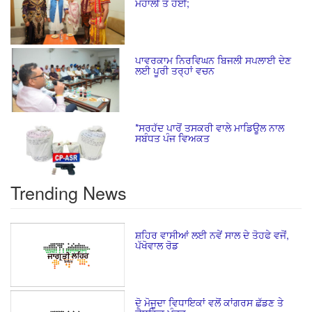
ਮੋਹਾਲੀ ਤੋਂ ਹੋਈ;
ਪਾਵਰਕਾਮ ਨਿਰਵਿਘਨ ਬਿਜਲੀ ਸਪਲਾਈ ਦੇਣ
ਲਈ ਪੂਰੀ ਤਰ੍ਹਾਂ ਵਚਨ
*ਸਰਹੱਦ ਪਾਰੋਂ ਤਸਕਰੀ ਵਾਲੇ ਮਾਡਿਊਲ ਨਾਲ
ਸਬੰਧਤ ਪੰਜ ਵਿਅਕਤ
Trending News
ਸ਼ਹਿਰ ਵਾਸੀਆਂ ਲਈ ਨਵੇਂ ਸਾਲ ਦੇ ਤੋਹਫੇ ਵਜੋਂ,
ਪੱਖੋਵਾਲ ਰੋਡ
ਦੋ ਮੋਜੂਦਾ ਵਿਧਾਇਕਾਂ ਵਲੋਂ ਕਾਂਗਰਸ ਛੱਡਣ ਤੇ