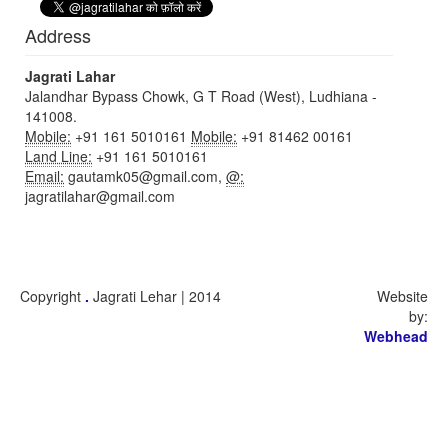
Address
Jagrati Lahar
Jalandhar Bypass Chowk, G T Road (West), Ludhiana -
141008.
Mobile:
+91 161 5010161
Mobile:
+91 81462 00161
Land Line:
+91 161 5010161
Email:
gautamk05@gmail.com,
@:
jagratilahar@gmail.com
Copyright
.
Jagrati Lehar | 2014
Website
by:
Webhead