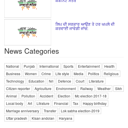
ਕੈਬਨਿਟ ਮੰਤਰ
ਲਿਪ ਦੀ ਸਰਕਾਰ ਆਉਣ ਤੇ ਹਰ ਘਪਲੇ ਦੀ
ਕਰਵਾਈ ਜਾਵੇਗੀ ਜਾਂਚ:
News Categories
National
Punjab
International
Sports
Entertainment
Health
Business
Women
Crime
Life style
Media
Politics
Religious
Technology
Education
Nri
Defence
Court
Literature
Citizen reporter
Agriculture
Environment
Railway
Weather
Sikh
Animal
Pollution
Accident
Election
Mc election 2017-18
Local body
Art
Litrature
Financial
Tax
Happy birthday
Marriage anniversary
Transfer
Lok sabha election-2019
Uttar pradesh
Kisan andolan
Haryana