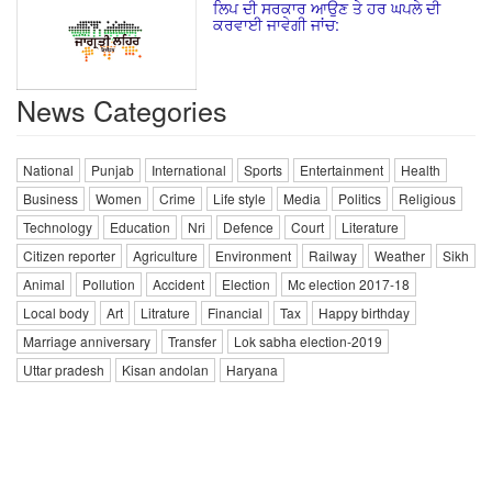
ਲਿਪ ਦੀ ਸਰਕਾਰ ਆਉਣ ਤੇ ਹਰ ਘਪਲੇ ਦੀ
ਕਰਵਾਈ ਜਾਵੇਗੀ ਜਾਂਚ:
News Categories
National
Punjab
International
Sports
Entertainment
Health
Business
Women
Crime
Life style
Media
Politics
Religious
Technology
Education
Nri
Defence
Court
Literature
Citizen reporter
Agriculture
Environment
Railway
Weather
Sikh
Animal
Pollution
Accident
Election
Mc election 2017-18
Local body
Art
Litrature
Financial
Tax
Happy birthday
Marriage anniversary
Transfer
Lok sabha election-2019
Uttar pradesh
Kisan andolan
Haryana