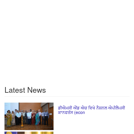
Latest News
ਡੀਐਮਸੀ ਐਂਡ ਐਚ ਵਿਖੇ ਨੈਸ਼ਨਲ ਐਪੀਲੈਪਸੀ
ਕਾਨਫਰੰਸ (econ