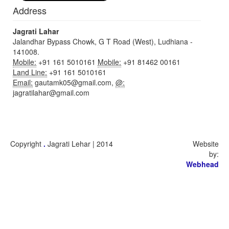
Address
Jagrati Lahar
Jalandhar Bypass Chowk, G T Road (West), Ludhiana -
141008.
Mobile:
+91 161 5010161
Mobile:
+91 81462 00161
Land Line:
+91 161 5010161
Email:
gautamk05@gmail.com,
@:
jagratilahar@gmail.com
Copyright
.
Jagrati Lehar | 2014
Website
by:
Webhead