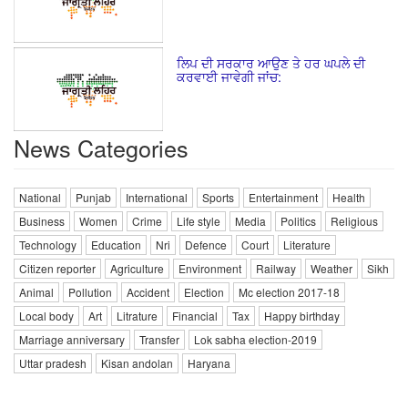
ਲਿਪ ਦੀ ਸਰਕਾਰ ਆਉਣ ਤੇ ਹਰ ਘਪਲੇ ਦੀ
ਕਰਵਾਈ ਜਾਵੇਗੀ ਜਾਂਚ:
News Categories
National
Punjab
International
Sports
Entertainment
Health
Business
Women
Crime
Life style
Media
Politics
Religious
Technology
Education
Nri
Defence
Court
Literature
Citizen reporter
Agriculture
Environment
Railway
Weather
Sikh
Animal
Pollution
Accident
Election
Mc election 2017-18
Local body
Art
Litrature
Financial
Tax
Happy birthday
Marriage anniversary
Transfer
Lok sabha election-2019
Uttar pradesh
Kisan andolan
Haryana