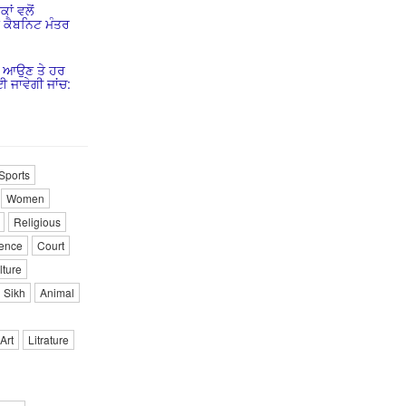
ਾਂ ਵਲੋਂ
ੇ ਕੈਬਨਿਟ ਮੰਤਰ
ਰ ਆਉਣ ਤੇ ਹਰ
 ਜਾਵੇਗੀ ਜਾਂਚ:
Sports
Women
Religious
ence
Court
lture
Sikh
Animal
Art
Litrature