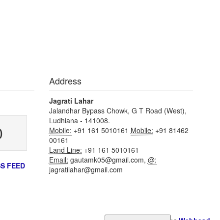
Address
Jagrati Lahar
Jalandhar Bypass Chowk, G T Road (West),
Ludhiana - 141008.
0
Mobile:
+91 161 5010161
Mobile:
+91 81462
00161
Land Line:
+91 161 5010161
Email:
gautamk05@gmail.com,
@:
S FEED
jagratilahar@gmail.com