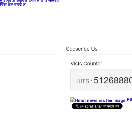
ਮੁੱਖ ਮੰਤਰੀ ਭਗਵੰਤ ਸਿੰਘ ਮਾਨ ਨੇ ਜਲੰਧਰ
ਵਿੱਚ ਹੋਣ ਵਾਲੀ ਨ
Subscribe Us
Vists Counter
5126888
HITS :
RS