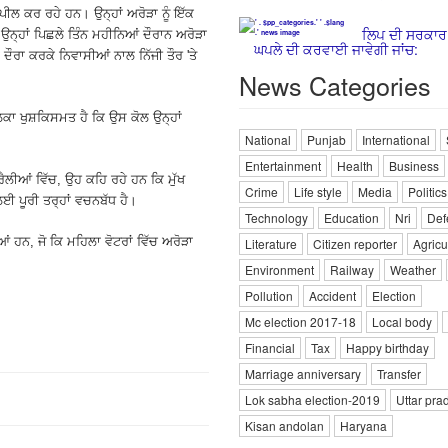
ਅਪੀਲ ਕਰ ਰਹੇ ਹਨ। ਉਨ੍ਹਾਂ ਅਰੋੜਾ ਨੂੰ ਇੱਕ
ਲਿਪ ਦੀ ਸਰਕਾ
ਉਨ੍ਹਾਂ ਪਿਛਲੇ ਤਿੰਨ ਮਹੀਨਿਆਂ ਦੌਰਾਨ ਅਰੋੜਾ
ਘਪਲੇ ਦੀ ਕਰਵਾਈ ਜਾਵੇਗੀ ਜਾਂਚ:
 ਦੌਰਾ ਕਰਕੇ ਨਿਵਾਸੀਆਂ ਨਾਲ ਨਿੱਜੀ ਤੌਰ 'ਤੇ
News Categories
 ਹਲਕਾ ਖੁਸ਼ਕਿਸਮਤ ਹੈ ਕਿ ਉਸ ਕੋਲ ਉਨ੍ਹਾਂ
National
Punjab
International
Entertainment
Health
Business
ਲੀਆਂ ਵਿੱਚ, ਉਹ ਕਹਿ ਰਹੇ ਹਨ ਕਿ ਮੁੱਖ
Crime
Life style
Media
Politics
ਲਈ ਪੂਰੀ ਤਰ੍ਹਾਂ ਵਚਨਬੱਧ ਹੈ।
Technology
Education
Nri
Def
ਆਂ ਹਨ, ਜੋ ਕਿ ਮਹਿਲਾ ਵੋਟਰਾਂ ਵਿੱਚ ਅਰੋੜਾ
Literature
Citizen reporter
Agricu
Environment
Railway
Weather
Pollution
Accident
Election
Mc election 2017-18
Local body
Financial
Tax
Happy birthday
Marriage anniversary
Transfer
Lok sabha election-2019
Uttar pra
Kisan andolan
Haryana