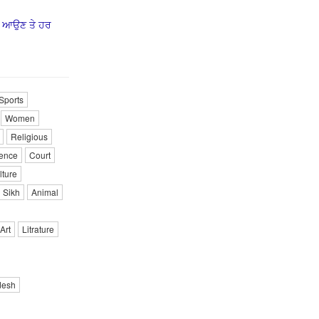
ਰ ਆਉਣ ਤੇ ਹਰ
Sports
Women
Religious
ence
Court
lture
Sikh
Animal
Art
Litrature
desh