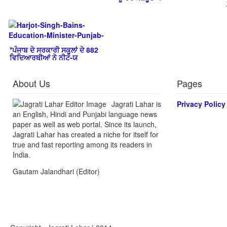
*ਪੰਜਾਬ ਦੇ ਸਰਕਾਰੀ ਸਕੂਲਾਂ ਦੇ 882
ਵਿਦਿਆਰਥੀਆਂ ਨੇ ਨੀਟ-ਯ
About Us
Pages
Jagrati Lahar is
Privacy Policy
an English, Hindi and Punjabi language news
paper as well as web portal. Since its launch,
Jagrati Lahar has created a niche for itself for
true and fast reporting among its readers in
India.
Gautam Jalandhari (Editor)