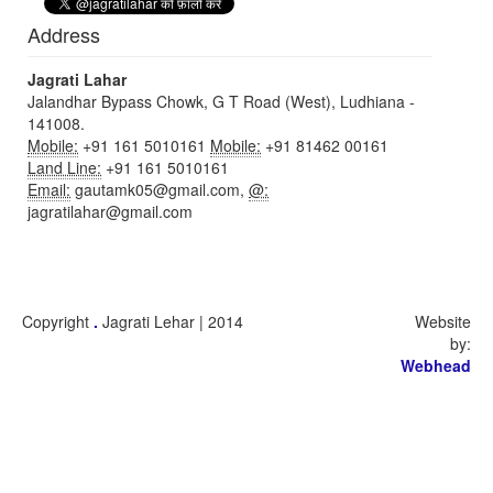
Address
Jagrati Lahar
Jalandhar Bypass Chowk, G T Road (West), Ludhiana -
141008.
Mobile:
+91 161 5010161
Mobile:
+91 81462 00161
Land Line:
+91 161 5010161
Email:
gautamk05@gmail.com,
@:
jagratilahar@gmail.com
Copyright
.
Jagrati Lehar | 2014
Website
by:
Webhead