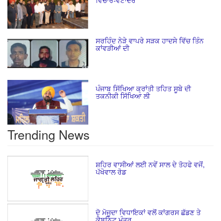
ਵਿਚਾਰ-ਵਟਾਂਦਰੇ
ਸਰਹਿੰਦ ਨੇੜੇ ਵਾਪਰੇ ਸੜਕ ਹਾਦਸੇ ਵਿੱਚ ਤਿੰਨ
ਕਾਂਵੜੀਆਂ ਦੀ
ਪੰਜਾਬ ਸਿੱਖਿਆ ਕ੍ਰਾਂਤੀ ਤਹਿਤ ਸੂਬੇ ਦੀ
ਤਕਨੀਕੀ ਸਿੱਖਿਆ ਲੀ
Trending News
ਸ਼ਹਿਰ ਵਾਸੀਆਂ ਲਈ ਨਵੇਂ ਸਾਲ ਦੇ ਤੋਹਫੇ ਵਜੋਂ,
ਪੱਖੋਵਾਲ ਰੋਡ
ਦੋ ਮੋਜੂਦਾ ਵਿਧਾਇਕਾਂ ਵਲੋਂ ਕਾਂਗਰਸ ਛੱਡਣ ਤੇ
ਕੈਬਨਿਟ ਮੰਤਰ