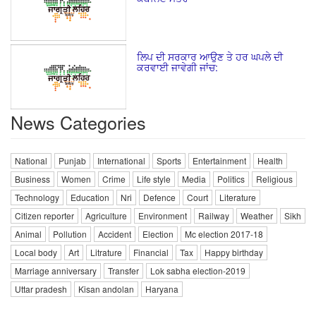
ਲਿਪ ਦੀ ਸਰਕਾਰ ਆਉਣ ਤੇ ਹਰ ਘਪਲੇ ਦੀ
ਕਰਵਾਈ ਜਾਵੇਗੀ ਜਾਂਚ:
News Categories
National
Punjab
International
Sports
Entertainment
Health
Business
Women
Crime
Life style
Media
Politics
Religious
Technology
Education
Nri
Defence
Court
Literature
Citizen reporter
Agriculture
Environment
Railway
Weather
Sikh
Animal
Pollution
Accident
Election
Mc election 2017-18
Local body
Art
Litrature
Financial
Tax
Happy birthday
Marriage anniversary
Transfer
Lok sabha election-2019
Uttar pradesh
Kisan andolan
Haryana