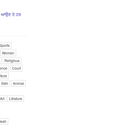
ਰ ਆਉਣ ਤੇ ਹਰ
Sports
Women
Religious
ence
Court
lture
Sikh
Animal
Art
Litrature
desh