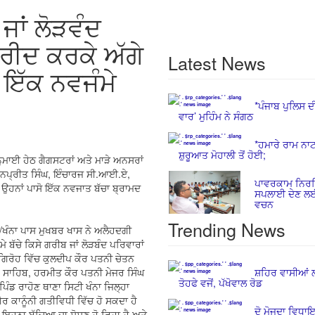
ਜਾਂ ਲੋੜਵੰਦ
ਖਰੀਦ ਕਰਕੇ ਅੱਗੇ
Latest News
 ਇੱਕ ਨਵਜੰਮੇ
*ਪੰਜਾਬ ਪੁਲਿਸ ਦੀ
ਵਾਰ’ ਮੁਹਿੰਮ ਨੇ ਸੰਗਠ
*ਹਮਾਰੇ ਰਾਮ ਨਾਟ
ਸ਼ੁਰੂਆਤ ਮੋਹਾਲੀ ਤੋਂ ਹੋਈ;
ਾਈ ਹੇਠ ਗੈਗਸਟਰਾਂ ਅਤੇ ਮਾੜੇ ਅਨਸਰਾਂ
ਸ਼ਨਪ੍ਰੀਤ ਸਿੰਘ, ਇੰਚਾਰਜ ਸੀ.ਆਈ.ਏ,
ਪਾਵਰਕਾਮ ਨਿਰ
ਕੇ ਉਹਨਾਂ ਪਾਸੋ ਇੱਕ ਨਵਜਾਤ ਬੱਚਾ ਬ੍ਰਾਮਦ
ਸਪਲਾਈ ਦੇਣ ਲਈ 
ਵਚਨ
Trending News
ਖੰਨਾ ਪਾਸ ਮੁਖਬਰ ਖਾਸ ਨੇ ਅਲੈਹਦਗੀ
ਬੱਚੇ ਕਿਸੇ ਗਰੀਬ ਜਾਂ ਲੋੜਬੰਦ ਪਰਿਵਾਰਾਂ
ਸ ਗਿਰੋਹ ਵਿੱਚ ਕੁਲਦੀਪ ਕੌਰ ਪਤਨੀ ਚੇਤਨ
ਸ਼ਹਿਰ ਵਾਸੀਆਂ ਲ
ਹ ਸਾਹਿਬ, ਹਰਮੀਤ ਕੌਰ ਪਤਨੀ ਮੇਜਰ ਸਿੰਘ
ਤੋਹਫੇ ਵਜੋਂ, ਪੱਖੋਵਾਲ ਰੋਡ
ਿੰਡ ਰਾਹੋਣ ਥਾਣਾ ਸਿਟੀ ਖੰਨਾ ਜਿਲ੍ਹਾ
 ਕਾਨੂੰਨੀ ਗਤੀਵਿਧੀ ਵਿੱਚ ਹੋ ਸਕਦਾ ਹੈ
ਦੋ ਮੋਜੂਦਾ ਵਿਧਾਇਕ
ਇਹਨਾ ਬੱਚਿਆ ਦਾ ਸੋਸ਼ਣ ਹੋ ਰਿਹਾ ਹੈ ਅਤੇ