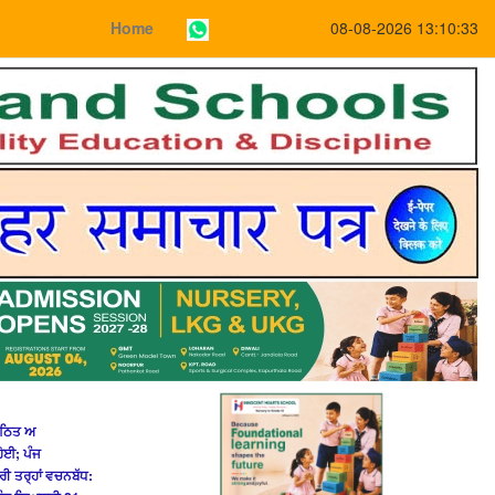
Home
08-08-2026 13:10:33
ੰਗਠਿਤ ਅ
ਹੋਈ; ਪੰਜ
 ਤਰ੍ਹਾਂ ਵਚਨਬੱਧ: