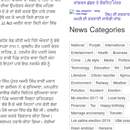
ਕਾਂਗਰਸ ਛੱਡਣ ਤੇ ਕੈਬਨਿਟ ਮੰਤਰ
ਹ ਦੀਆ ਉਪਰੋਕਤ ਔਰਤਾਂ ਇੱਕ ਮਹਿਲਾ
ੇ ਕੇ ਜਾਂ ਚੋਰੀ ਕਰਕੇ ਉਸ ਪਾਸੋ ਹਾਸਲ
ਲਿਪ ਦੀ ਸਰਕਾ
ੋ ਉਥੇ ਖੜ ਕੇ ਆਪਣੇ ਕਿਸੇ ਗਾਹਕ ਦਾ
ਘਪਲੇ ਦੀ ਕਰਵਾਈ ਜਾਵੇਗੀ ਜਾਂਚ:
 Act ਅਧੀਨ ਥਾਣਾ ਸਿਟੀ ਖੰਨਾ ਵਿੱਚ
News Categories
 ਰੇਡ ਕੀਤੀ ਅਤੇ ਤਿੰਨੋ ਔਰਤਾਂ ਨੂੰ ਬੱਚੇ
National
Punjab
International
ੇ ਆਪਣਾ ਨਾਮ 1. ਕੁਲਦੀਪ ਕੌਰ ਪਤਨੀ ਚੇਤਨ
ਹ ਸਾਹਿਬ, 2. ਹਰਮੀਤ ਕੌਰ ਪਤਨੀ ਮੇਜਰ
Entertainment
Health
Business
ਤ ਵਾਸੀ ਪਿੰਡ ਰਾਹੋਣ ਥਾਣਾ ਸਿਟੀ ਖੰਨਾ
Crime
Life style
Media
Politics
ਇਹਨਾਂ ਪਾਸੋ ਇਕ ਨਵਜੰਮੇ ਬੱਚੇ ਨੂੰ
Technology
Education
Nri
Def
Literature
Citizen reporter
Agricu
 ਸਿੰਘ ਪੁੱਤਰ ਅਜਰੈ ਸਿੰਘ ਵਾਸੀ ਮਕਾਨ
Environment
Railway
Weather
ਣਾ ਡਵੀਜਨ ਨੰ: 6 ਲੁਧਿਆਣਾ, ਮਨਪ੍ਰੀਤ
Pollution
Accident
Election
ਕਸਾਇਡ ਸੰਗੀਤ ਥਿਏਟਰ ਲੁਧਿਆਣਾ ਥਾਣਾ
Mc election 2017-18
Local body
ੀ ਪਿੰਡ ਅਜਨਾਲੀ ਜਿਲ੍ਹਾ ਫਤਿਹਗੜ੍ਹ
ਚੇ ਲੈ ਕੇ ਅੱਗੇ ਜਿਹਨਾਂ ਪਾਸ ਕੋਈ ਬੱਚਾ
Financial
Tax
Happy birthday
ੇ ਪੈਸੇ ਆਪਸ ਵਿੱਚ ਵੰਡ ਲੈਦੇ ਸੀ। ਦਲਜੀਤ
Marriage anniversary
Transfer
ੀ ਨਾਮਜਦ ਕਰਕੇ ਗਿਫਤਾਰ ਕੀਤਾ ਗਿਆ।
Lok sabha election-2019
Uttar pra
ੀ ਸਲਾਮਤ ਹਵਾਲੇ ਕੀਤਾ ਗਿਆ। ਦੋਸ਼ੀਆਂ
Kisan andolan
Haryana