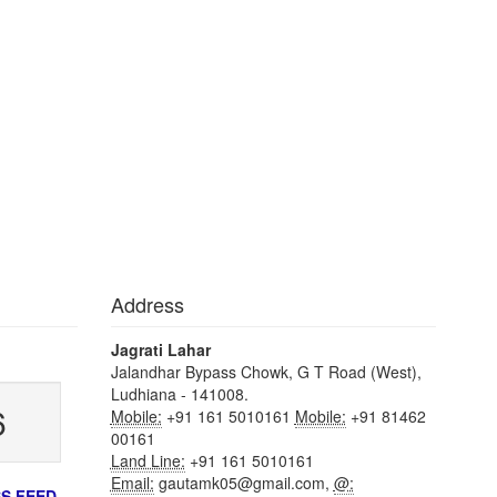
Address
Jagrati Lahar
Jalandhar Bypass Chowk, G T Road (West),
Ludhiana - 141008.
6
Mobile:
+91 161 5010161
Mobile:
+91 81462
00161
Land Line:
+91 161 5010161
Email:
gautamk05@gmail.com,
@:
S FEED