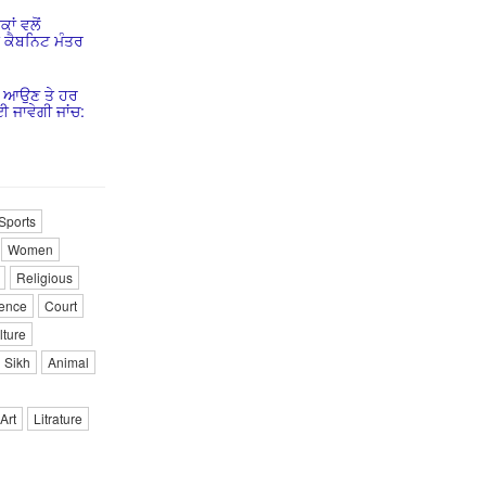
ਾਂ ਵਲੋਂ
ੇ ਕੈਬਨਿਟ ਮੰਤਰ
ਰ ਆਉਣ ਤੇ ਹਰ
 ਜਾਵੇਗੀ ਜਾਂਚ:
Sports
Women
Religious
ence
Court
lture
Sikh
Animal
Art
Litrature