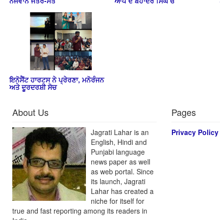
ਨੌਜਵਾਨ ਜੰਤਰ-ਮੰਤ
ਆਪ ਦੇ ਬਹਾਦਰ ਸਿੰਘ ਓ
ਇਨੋਸੈਂਟ ਹਾਰਟਸ ਨੇ ਪ੍ਰੇਰਣਾ, ਮਨੋਰੰਜਨ
ਅਤੇ ਦੂਰਦਰਸ਼ੀ ਸੋਚ
About Us
Pages
Jagrati Lahar is an
Privacy Policy
English, Hindi and
Punjabi language
news paper as well
as web portal. Since
its launch, Jagrati
Lahar has created a
niche for itself for
true and fast reporting among its readers in