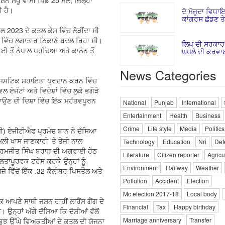
ਨ ਸੰਧੂ ਵਾਸੀ ਪਿੰਡ 25 ਮਲ, ਜ਼ਿਲ੍ਹਾ
ਈ ਹੈ।
ਦੋ ਮੋਜੂਦਾ ਵਿਧਾਇਕ
ਕਾਂਗਰਸ ਛੱਡਣ ਤ
ਲ 2023 ਦੇ ਕਤਲ ਕੇਸ ਵਿੱਚ ਲੋੜੀਂਦਾ ਸੀ
ਵਿੱਚ ਲਗਾਤਾਰ ਠਿਕਾਣੇ ਬਦਲ ਰਿਹਾ ਸੀ।
ਲਿਪ ਦੀ ਸਰਕਾ
ਈ ਤੋਂ ਨੇਪਾਲ ਪਹੁੰਚਿਆ ਅਤੇ ਕਾਨੂੰਨ ਤੋਂ
ਘਪਲੇ ਦੀ ਕਰਵਾਈ
News Categories
ੰ ਲੌਜਿਸਟਿਕ ਸਹਾਇਤਾ ਪ੍ਰਦਾਨ ਕਰਨ ਵਿੱਚ
ਏਜੰਟਾਂ ਅਤੇ ਵਿਦੇਸ਼ਾਂ ਵਿੱਚ ਲੁਕੇ ਭਗੌੜੇ
ਹ ਪਾਉਣ ਦੀ ਦਿਸ਼ਾ ਵਿੱਚ ਇੱਕ ਮਹੱਤਵਪੂਰਨ
National
Punjab
International
Entertainment
Health
Business
Crime
Life style
Media
Politics
ੀ) ਏਜੀਟੀਐਫ ਪ੍ਰਮੋਦ ਬਾਨ ਨੇ ਦੱਸਿਆ
ਿਲੀ ਖਾਸ ਜਾਣਕਾਰੀ 'ਤੇ ਤੇਜ਼ੀ ਨਾਲ
Technology
Education
Nri
Def
ਰਮਜੀਤ ਸਿੰਘ ਬਰਾੜ ਦੀ ਅਗਵਾਈ ਹੇਠ
Literature
Citizen reporter
Agricu
ਲਤਾਪੂਰਵਕ ਟਰੇਸ ਕਰਕੇ ਉਨ੍ਹਾਂ ਨੂੰ
Environment
Railway
Weather
ਜ਼ੇ ਵਿੱਚੋਂ ਇੱਕ .32 ਕੈਲੀਬਰ ਪਿਸਤੌਲ ਅਤੇ
Pollution
Accident
Election
Mc election 2017-18
Local body
 ਆਪਣੇ ਸਾਥੀ ਜਸ਼ਨ ਰਾਹੀਂ ਲਾਰੈਂਸ ਗੈਂਗ ਦੇ
Financial
Tax
Happy birthday
। ਉਨ੍ਹਾਂ ਅੱਗੇ ਦੱਸਿਆ ਕਿ ਦੋਸ਼ੀਆਂ ਵੱਲੋਂ
Marriage anniversary
Transfer
ੱਚ ਕੁਝ ਉੱਘੇ ਵਿਅਕਤੀਆਂ ਦੇ ਕਤਲ ਦੀ ਯੋਜਨਾ