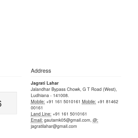
Address
Jagrati Lahar
Jalandhar Bypass Chowk, G T Road (West),
Ludhiana - 141008.
6
Mobile:
+91 161 5010161
Mobile:
+91 81462
00161
Land Line:
+91 161 5010161
Email:
gautamk05@gmail.com,
@:
jagratilahar@gmail.com