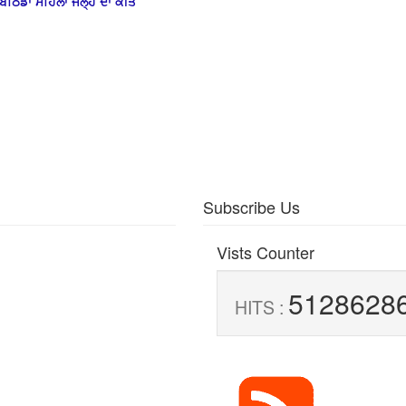
ਬਠਿੰਡਾ ਮਹਿਲਾ ਜੇਲ੍ਹ ਦਾ ਕੀਤ
Subscribe Us
Vists Counter
5128628
HITS :