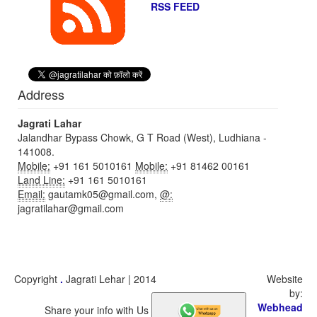
RSS FEED
Address
Jagrati Lahar
Jalandhar Bypass Chowk, G T Road (West), Ludhiana -
141008.
Mobile:
+91 161 5010161
Mobile:
+91 81462 00161
Land Line:
+91 161 5010161
Email:
gautamk05@gmail.com,
@:
jagratilahar@gmail.com
Copyright
.
Jagrati Lehar | 2014
Website
by:
Webhead
Share your info with Us