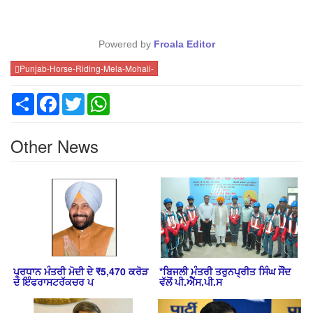
Powered by
Froala Editor
Punjab-Horse-Riding-Mela-Mohali-
Share
Facebook
Twitter
WhatsApp
Other News
ਪ੍ਰਧਾਨ ਮੰਤਰੀ ਮੋਦੀ ਦੇ ₹5,470 ਕਰੋੜ
*ਬਿਜਲੀ ਮੰਤਰੀ ਤਰੁਨਪ੍ਰੀਤ ਸਿੰਘ ਸੌਂਦ
ਦੇ ਇੰਫਰਾਸਟਰੱਕਚਰ ਪ
ਵੱਲੋਂ ਪੀ.ਐੱਸ.ਪੀ.ਸ