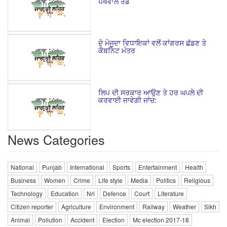
ਪੱਖੋਵਾਲ ਰੋਡ
ਦੋ ਮੋਜੂਦਾ ਵਿਧਾਇਕਾਂ ਵਲੋਂ ਕਾਂਗਰਸ ਛੱਡਣ ਤੇ
ਕੈਬਨਿਟ ਮੰਤਰ
ਲਿਪ ਦੀ ਸਰਕਾਰ ਆਉਣ ਤੇ ਹਰ ਘਪਲੇ ਦੀ
ਕਰਵਾਈ ਜਾਵੇਗੀ ਜਾਂਚ:
News Categories
National
Punjab
International
Sports
Entertainment
Health
Business
Women
Crime
Life style
Media
Politics
Religious
Technology
Education
Nri
Defence
Court
Literature
Citizen reporter
Agriculture
Environment
Railway
Weather
Sikh
Animal
Pollution
Accident
Election
Mc election 2017-18