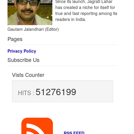
Since its launch, Jagrati Lahar
has created a niche for itself for
true and fast reporting among its
readers in India.
Gautam Jalandhari (Editor)
Pages
Privacy Policy
Subscribe Us
Vists Counter
51276199
HITS :
RSS FEED