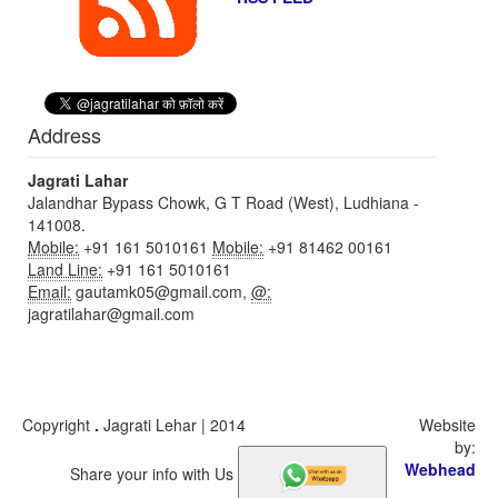
Address
Jagrati Lahar
Jalandhar Bypass Chowk, G T Road (West), Ludhiana -
141008.
Mobile:
+91 161 5010161
Mobile:
+91 81462 00161
Land Line:
+91 161 5010161
Email:
gautamk05@gmail.com,
@:
jagratilahar@gmail.com
Copyright
.
Jagrati Lehar | 2014
Website
by:
Webhead
Share your info with Us