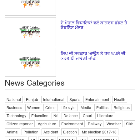
ਦੋ ਮੋਜੂਦਾ ਵਿਧਾਇਕਾਂ ਵਲੋਂ ਕਾਂਗਰਸ ਛੱਡਣ ਤੇ
ਕੈਬਨਿਟ ਮੰਤਰ
ਲਿਪ ਦੀ ਸਰਕਾਰ ਆਉਣ ਤੇ ਹਰ ਘਪਲੇ ਦੀ
ਕਰਵਾਈ ਜਾਵੇਗੀ ਜਾਂਚ:
News Categories
National
Punjab
International
Sports
Entertainment
Health
Business
Women
Crime
Life style
Media
Politics
Religious
Technology
Education
Nri
Defence
Court
Literature
Citizen reporter
Agriculture
Environment
Railway
Weather
Sikh
Animal
Pollution
Accident
Election
Mc election 2017-18
Local body
Art
Litrature
Financial
Tax
Happy birthday