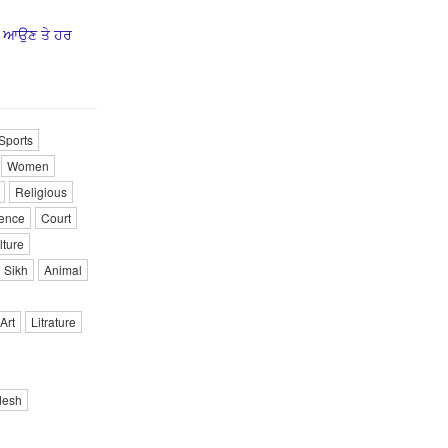
ਰ ਆਉਣ ਤੇ ਹਰ
Sports
Women
Religious
ence
Court
lture
Sikh
Animal
Art
Litrature
desh