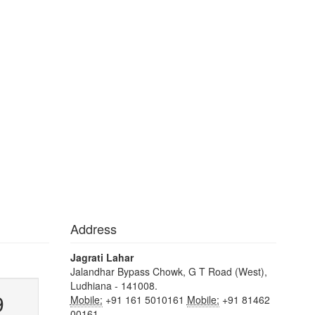
Address
Jagrati Lahar
Jalandhar Bypass Chowk, G T Road (West),
Ludhiana - 141008.
9
Mobile:
+91 161 5010161
Mobile:
+91 81462
00161