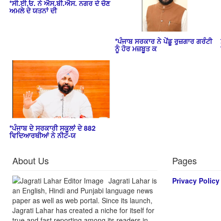
*ਸੀ.ਈ.ਓ. ਨੇ ਐਸ.ਬੀ.ਐਸ. ਨਗਰ ਦੇ ਚੋਣ
ਅਮਲੇ ਦੇ ਯਤਨਾਂ ਦੀ
*ਪੰਜਾਬ ਸਰਕਾਰ ਨੇ ਪੇਂਡੂ ਰੁਜ਼ਗਾਰ ਗਰੰਟੀ
ਨੂੰ ਹੋਰ ਮਜ਼ਬੂਤ ਕ
*ਪੰਜਾਬ ਦੇ ਸਰਕਾਰੀ ਸਕੂਲਾਂ ਦੇ 882
ਵਿਦਿਆਰਥੀਆਂ ਨੇ ਨੀਟ-ਯ
About Us
Pages
Jagrati Lahar is
Privacy Policy
an English, Hindi and Punjabi language news
paper as well as web portal. Since its launch,
Jagrati Lahar has created a niche for itself for
true and fast reporting among its readers in