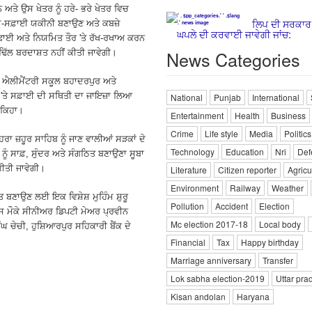
 ਅਤੇ ਉਸ ਖੇਤਰ ਨੂੰ ਹਰੇ- ਭਰੇ ਖੇਤਰ ਵਿਚ
ਲਿਪ ਦੀ ਸਰਕਾ
ਾਫ਼-ਸਫ਼ਾਈ ਯਕੀਨੀ ਬਣਾਉਣ ਅਤੇ ਕਬਜ਼ੇ
ਘਪਲੇ ਦੀ ਕਰਵਾਈ ਜਾਵੇਗੀ ਜਾਂਚ:
 ਸਫਾਈ ਅਤੇ ਨਿਯਮਿਤ ਤੌਰ 'ਤੇ ਰੱਖ-ਰਖਾਅ ਕਰਨ
News Categories
ਢਿੱਲ ਬਰਦਾਸ਼ਤ ਨਹੀਂ ਕੀਤੀ ਜਾਵੇਗੀ।
ੀ ਐਲੀਮੈਂਟਰੀ ਸਕੂਲ ਬਹਾਦਰਪੁਰ ਅਤੇ
ਵਾਂ 'ਤੇ ਸਫ਼ਾਈ ਦੀ ਸਥਿਤੀ ਦਾ ਜਾਇਜ਼ਾ ਲਿਆ
National
Punjab
International
 ਕਿਹਾ।
Entertainment
Health
Business
Crime
Life style
Media
Politics
ਾ ਜ਼ਹੂਰ ਸਾਹਿਬ ਨੂੰ ਜਾਣ ਵਾਲੀਆਂ ਸੜਕਾਂ ਦੇ
Technology
Education
Nri
Def
ਰ ਨੂੰ ਸਾਫ਼, ਸੁੰਦਰ ਅਤੇ ਸੰਗਠਿਤ ਬਣਾਉਣਾ ਸੂਬਾ
ਕੀਤੀ ਜਾਵੇਗੀ।
Literature
Citizen reporter
Agricu
Environment
Railway
Weather
ਤ ਬਣਾਉਣ ਲਈ ਇਕ ਵਿਸ਼ੇਸ਼ ਮੁਹਿੰਮ ਸ਼ੁਰੂ
Pollution
Accident
Election
 ਇਸ ਮੌਕੇ ਸੀਨੀਅਰ ਡਿਪਟੀ ਮੇਅਰ ਪ੍ਰਵੀਨ
Mc election 2017-18
Local body
 ਚੇਚੀ, ਹੁਸ਼ਿਆਰਪੁਰ ਸਹਿਕਾਰੀ ਬੈਂਕ ਦੇ
Financial
Tax
Happy birthday
Marriage anniversary
Transfer
Lok sabha election-2019
Uttar pra
Kisan andolan
Haryana