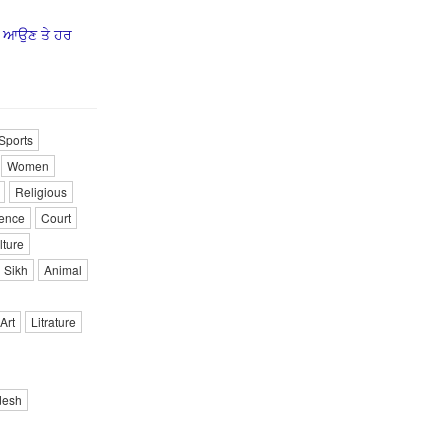
ਰ ਆਉਣ ਤੇ ਹਰ
Sports
Women
Religious
ence
Court
lture
Sikh
Animal
Art
Litrature
desh