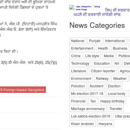
ੀ ਜਾਂਚ ਦੌਰਾਨ ਅਜੈ ਦੀ ਭੂਮਿਕਾ ਸਾਹਮਣੇ
ਵਿਦੇਸ਼ੀ ਹੈਂਡਲਰਾਂ ਦੇ ਹੁਕਮਾਂ 'ਤੇ
ਲਿਪ ਦੀ ਸਰਕਾ
ਘਪਲੇ ਦੀ ਕਰਵਾਈ ਜਾਵੇਗੀ ਜਾਂਚ:
News Categories
ਂ ਨੇ, ਐਸ.ਪੀ. (ਦਿਹਾਤੀ) ਮਨਪ੍ਰੀਤ ਸਿੰਘ
(ਐਸ.ਐਚ.ਓ. ਡੇਰਾ ਬੱਸੀ) ਅਤੇ ਇੰਸਪੈਕਟਰ
।
National
Punjab
International
Entertainment
Health
Business
 ਕਰ ਰਿਹਾ ਸੀ।
Crime
Life style
Media
Politics
3(5) ਬੀ.ਐਨ.ਐਸ. ਅਤੇ 25(6), 25(7)(i)
Technology
Education
Nri
Def
।
Literature
Citizen reporter
Agricu
Environment
Railway
Weather
Pollution
Accident
Election
-Of-Foreign-based-Gangsters
Mc election 2017-18
Local body
Financial
Tax
Happy birthday
Marriage anniversary
Transfer
Lok sabha election-2019
Uttar pra
Kisan andolan
Haryana