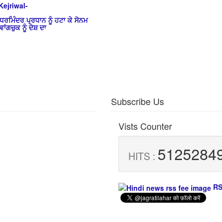
ਧਰਮਿੰਦਰ ਪ੍ਰਧਾਨ ਨੂੰ ਹਟਾ ਕੇ ਸੋਨਮ
ਵਾਂਗਚੁਕ ਨੂੰ ਦੇਸ਼ ਦਾ
Subscribe Us
Vists Counter
5125284
HITS :
RS