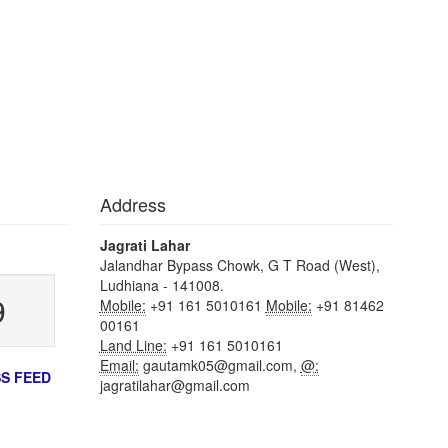
Address
Jagrati Lahar
Jalandhar Bypass Chowk, G T Road (West),
Ludhiana - 141008.
9
Mobile:
+91 161 5010161
Mobile:
+91 81462
00161
Land Line:
+91 161 5010161
Email:
gautamk05@gmail.com,
@:
S FEED
jagratilahar@gmail.com